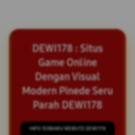
DEWI178 : Situs
Game Online
Dengan Visual
Modern Pinede Seru
Parah DEWI178
INFO TERBARU WEBSITE DEWI178